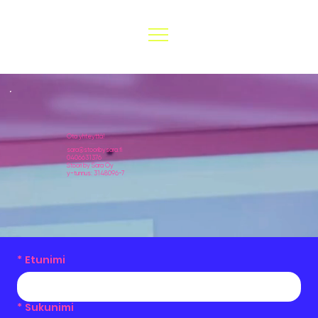
Ota yhteyttä!
sara@stooribysara.fi
0406631376
Stoori by Sara Oy
y-tunnus: 3148096-7
*
Etunimi
*
Sukunimi