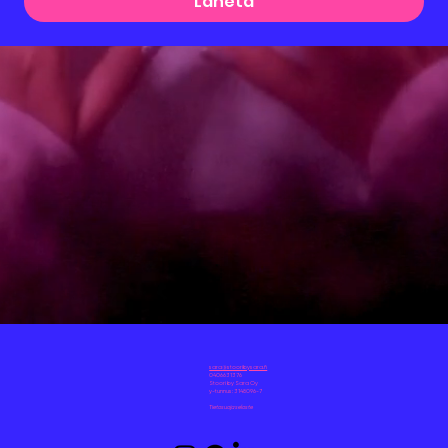
Lähetä
sara@stooribysara.fi
0406631376
Stoori by Sara Oy
y-tunnus: 3148096-7
Tietosuojaseloste